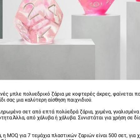
νές μπλε πολυεδρικό ζάρια με κοφτερές άκρες, φαίνεται πο
ίδι σας μια καλύτερη αίσθηση παιχνιδιού.
ηρωμένο σετ από επτά πολύεδρά ζάρια, χυμένα, γυαλισμένα 
τητα.Άλλα, από χάλυβα ή χάλυβα. Συνιστάται για χρήση σε δί
ά, η MOQ για 7 τεμάχια πλαστικών ζαριών είναι 500 σετ, για 