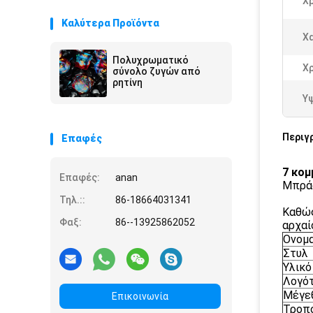
Χ
Καλύτερα Προϊόντα
Χ
Πολυχρωματικό
Χ
σύνολο ζυγών από
ρητίνη
Υ
Περιγ
Επαφές
7 κομ
Επαφές:
anan
Μπράο
Τηλ.::
86-18664031341
Καθώς
Φαξ:
86--13925862052
αρχαί
Ονομα
Στυλ
Υλικό
Λογό
Μέγε
Επικοινωνία
Τροπ