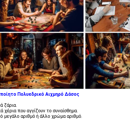
οποίητο Πολυεδρικό Αιχμηρό Δάσος
ά ζάρια.
κά χέρια που αγγίζουν το συναίσθημα.
ό μεγάλο αριθμό ή άλλο χρώμα αριθμό.