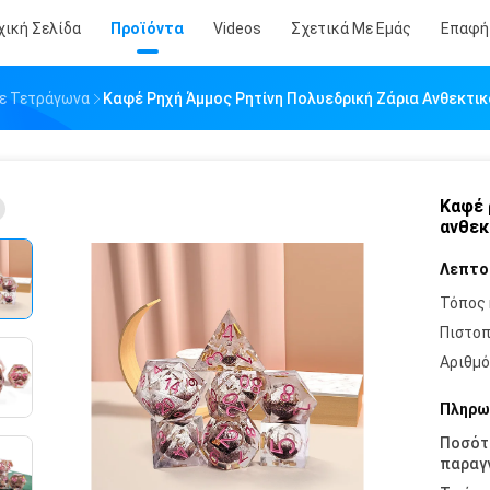
χική Σελίδα
Προϊόντα
Videos
Σχετικά Με Εμάς
Επαφή
Σε Τετράγωνα
Καφέ Ρηχή Άμμος Ρητίνη Πολυεδρική Ζάρια Ανθεκτι
Καφέ 
ανθεκ
Λεπτο
Τόπος 
Πιστοπ
Αριθμό
Πληρω
Ποσότ
παραγγ