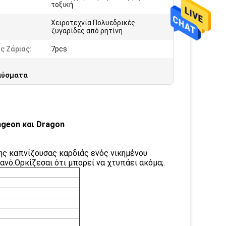
τοξική
Χειροτεχνία Πολυεδρικές
:
ζυγαρίδες από ρητίνη
ς Ζάριας:
7pcs
ραύσματα
ngeon και Dragon
ης καπνίζουσας καρδιάς ενός νικημένου
νό.Ορκίζεσαι ότι μπορεί να χτυπάει ακόμα;.