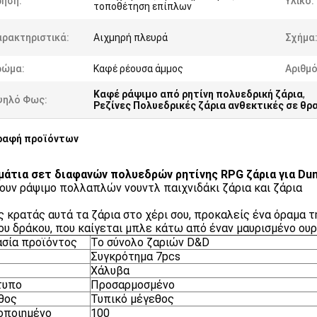
ρήση:
Υλικό:
τοποθέτηση επίπλων
αρακτηριστικά:
Αιχμηρή πλευρά
Σχήμα
ρώμα:
Καφέ ρέουσα άμμος
Αριθμό
Καφέ ράψιμο από ρητίνη πολυεδρική ζάρια
,
ψηλό Φως:
Ρεζίνες Πολυεδρικές ζάρια ανθεκτικές σε θ
ραφή προϊόντων
μάτια σετ διαφανών πολυεδρών ρητίνης RPG ζάρια για Du
υν ράψιμο πολλαπλών νουντλ παιχνιδάκι ζάρια και ζάρια
 κρατάς αυτά τα ζάρια στο χέρι σου, προκαλείς ένα όραμα τ
ου δράκου, που καίγεται μπλε κάτω από έναν μαυρισμένο ουρα
σία προϊόντος
Το σύνολο ζαριών D&D
Συγκρότημα 7pcs
Χάλυβα
τυπο
Προσαρμοσμένο
θος
Τυπικό μέγεθος
οποιημένο
100