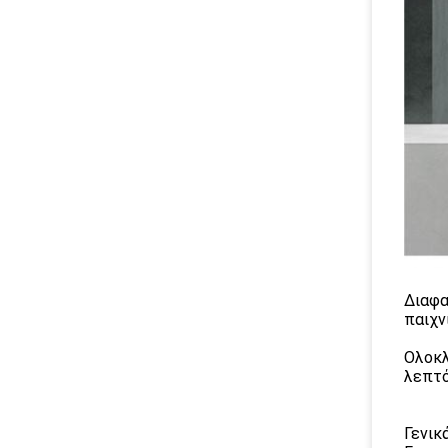
Διαφα
παιχν
Ολοκλ
λεπτό
Γενικ