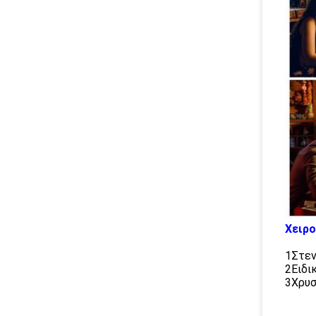
Χειρ
1Στεν
2Ειδι
3Χρυσ