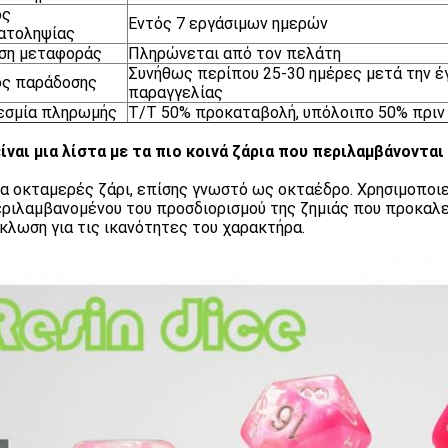
ος
Εντός 7 εργάσιμων ημερών
ατοληψίας
ση μεταφοράς
Πληρώνεται από τον πελάτη
Συνήθως περίπου 25-30 ημέρες μετά την έ
ος παράδοσης
παραγγελίας
εσμία πληρωμής
T/T 50% προκαταβολή, υπόλοιπο 50% πριν
ίναι μια λίστα με τα πιο κοινά ζάρια που περιλαμβάνονται
να οκταμερές ζάρι, επίσης γνωστό ως οκταέδρο. Χρησιμοποιε
ριλαμβανομένου του προσδιορισμού της ζημιάς που προκαλεί
κλωση για τις ικανότητες του χαρακτήρα.