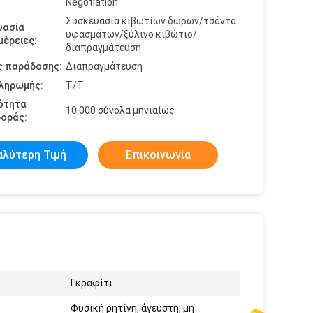
Negotiation
Συσκευασία κιβωτίων δώρων/τσάντα
υασία
υφασμάτων/ξύλινο κιβώτιο/
έρειες:
διαπραγμάτευση
ς παράδοσης:
Διαπραγμάτευση
πληρωμής:
Τ/Τ
ότητα
10.000 σύνολα μηνιαίως
οράς:
αλύτερη Τιμή
Επικοινωνία
Γκραφίτι
Φυσική ρητίνη, άγευστη, μη