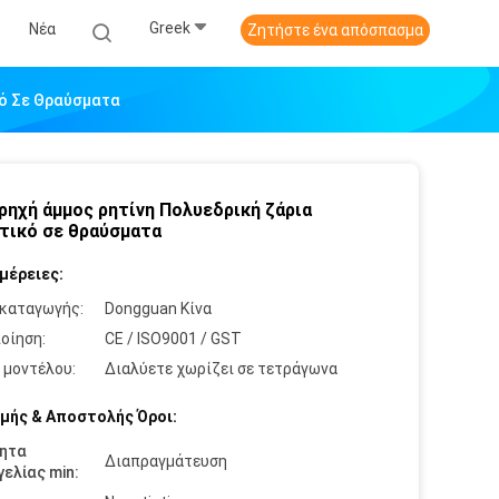
Greek
Νέα
Ζητήστε ένα απόσπασμα
κό Σε Θραύσματα
ρηχή άμμος ρητίνη Πολυεδρική ζάρια
τικό σε θραύσματα
μέρειες:
καταγωγής:
Dongguan Κίνα
οίηση:
CE / ISO9001 / GST
 μοντέλου:
Διαλύετε χωρίζει σε τετράγωνα
μής & Αποστολής Όροι:
ητα
Διαπραγμάτευση
ελίας min: