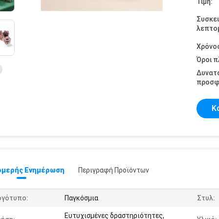
Τιμή:
Συσκε
λεπτομ
Χρόνο
Όροι 
Δυνατ
προσφ
Κ
μερής Ενημέρωση
Περιγραφή Προϊόντων
ογότυπο:
Παγκόσμια
Στυλ:
Ευτυχισμένες δραστηριότητες,