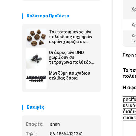
Χ
Καλύτερα Προϊόντα
Χ
Τακτοποιημένος μίνι
Χ
πολύεδρος αιχμηρών
Γ
ακρών χωρίζει σε
τετράγωνα την ένδυση
DND - ανθεκτικός
Οι άκρες μίνι DND
Περιγ
εύρωστος
χωρίζουν σε
τετράγωνα πολύεδρο
Odorless ελαφρύ D10
Το τσ
D12 D20
Μίνι ζύμη παιχνιδιού
πολύε
σελίδας ζάρια
Η σφα
pecifi
υλικό
Επαφές
διαδι
συσκε
Επαφές:
anan
Τηλ.::
86-18664031341