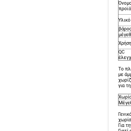
Όνομ
προϊ
Υλικό
βάρο
μέγε
Χρήσ
QC
έλεγ
Το πλ
με άμ
χωρίζ
για τ
Χωρί
Μέγε
Γενικ
χωρίσ
Για τ
Γιατί