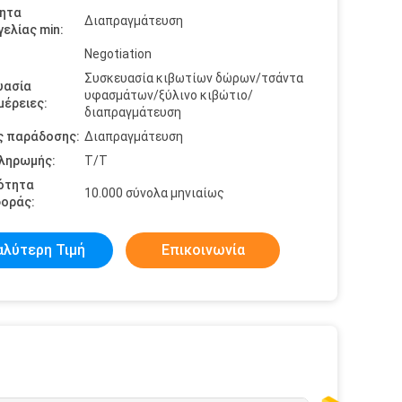
ητα
Διαπραγμάτευση
ελίας min:
Negotiation
Συσκευασία κιβωτίων δώρων/τσάντα
υασία
υφασμάτων/ξύλινο κιβώτιο/
έρειες:
διαπραγμάτευση
ς παράδοσης:
Διαπραγμάτευση
πληρωμής:
T/T
ότητα
10.000 σύνολα μηνιαίως
οράς:
αλύτερη Τιμή
Επικοινωνία