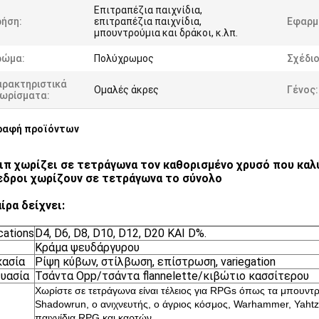
Επιτραπέζια παιχνίδια,
ρήση:
επιτραπέζια παιχνίδια,
Εφαρμ
μπουντρούμια και δράκοι, κ.λπ.
ρώμα:
Πολύχρωμος
Σχέδιο
αρακτηριστικά
Ομαλές άκρες
Γένος:
νωρίσματα:
ραφή προϊόντων
ιπ χωρίζει σε τετράγωνα τον καθορισμένο χρυσό που καλύ
δροι χωρίζουν σε τετράγωνα το σύνολο
ίρα δείχνει:
cations
D4, D6, D8, D10, D12, D20 ΚΑΙ D%.
Κράμα ψευδάργυρου
κασία
Ρίψη κύβων, στίλβωση, επίστρωση, variegation
υασία
Τσάντα Opp/τσάντα flannelette/κιβώτιο κασσίτερου
Χωρίστε σε τετράγωνα είναι τέλειος για RPGs όπως τα μπουντρο
Shadowrun, ο ανιχνευτής, ο άγριος κόσμος, Warhammer, Yahtz
παιχνίδια RPG και καρτών.