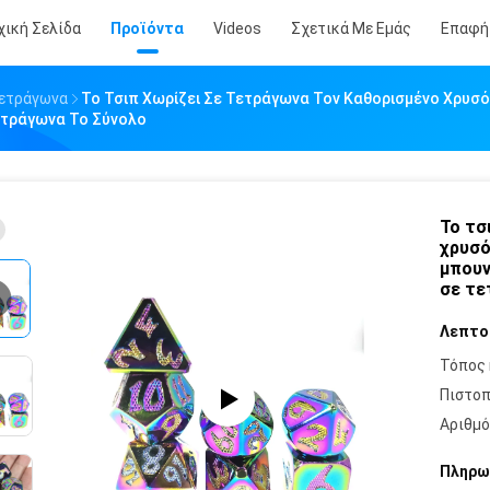
χική Σελίδα
Προϊόντα
Videos
Σχετικά Με Εμάς
Επαφή
Τετράγωνα
Το Τσιπ Χωρίζει Σε Τετράγωνα Τον Καθορισμένο Χρυσό 
ετράγωνα Το Σύνολο
Το τσ
χρυσό
μπουν
σε τε
Λεπτο
Τόπος 
Πιστοπ
Αριθμό
Πληρω