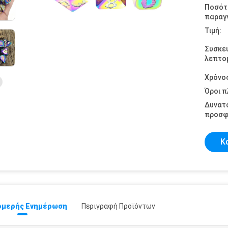
Ποσότ
παραγγ
Τιμή:
Συσκε
λεπτομ
Χρόνο
Όροι 
Δυνατ
προσφ
Κ
μερής Ενημέρωση
Περιγραφή Προϊόντων