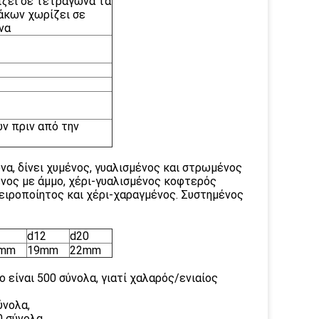
ίζει σε τετράγωνα τα
άκων χωρίζει σε
να
ν πριν από την
α, δίνει χυμένος, γυαλισμένος και στρωμένος
ένος με άμμο, χέρι-γυαλισμένος κοφτερός
ειροποίητος και χέρι-χαραγμένος. Συστημένος
d12
d20
mm
19mm
22mm
 είναι 500 σύνολα, γιατί χαλαρός/ενιαίος
ύνολα,
0 σύνολα