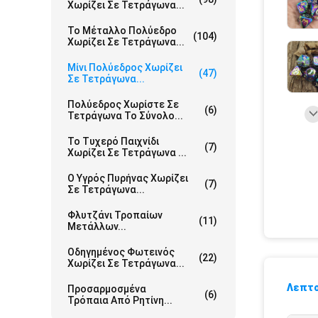
Χωρίζει Σε Τετράγωνα...
Το Μέταλλο Πολύεδρο
(104)
Χωρίζει Σε Τετράγωνα...
Μίνι Πολύεδρος Χωρίζει
(47)
Σε Τετράγωνα...
Πολύεδρος Χωρίστε Σε
(6)
Τετράγωνα Το Σύνολο...
Το Τυχερό Παιχνίδι
(7)
Χωρίζει Σε Τετράγωνα ...
Ο Υγρός Πυρήνας Χωρίζει
(7)
Σε Τετράγωνα...
Φλυτζάνι Τροπαίων
(11)
Μετάλλων...
Οδηγημένος Φωτεινός
(22)
Χωρίζει Σε Τετράγωνα...
Λεπτο
Προσαρμοσμένα
(6)
Τρόπαια Από Ρητίνη...