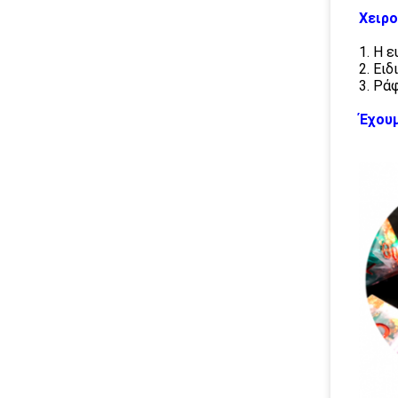
Χειρο
1. Η 
2. Ει
3. Ρά
Έχουμ