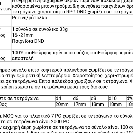
Η υγρή ρητίνη αιχμηρών ακρών πυρήνων πολύεδρη χωρ
α
καθορισμένα μπουντρούμια & η συνήθεια παιχνιδιών δρ
όντων
τετράγωνα χειροποίητο RPG DND χωρίζει σε τετράγω
Ρητίνη/μέταλλο
ς
1 σύνολο σε συνολικό 33g
θος
16~21mm
Παιχνίδια DND
η
100% επιθεώρηση πρίν συσκευάζει, επιθεώρηση σημείω
χος
αποστολή
ήρες σύνολο επτά κοφτερού πολύεδρου χωρίζει σε τετράγων
μο στην εξαιρετική λεπτομέρεια. Χειροποίητος, χέρι-στρωμ
ει σε τετράγωνα. Επτά πολύεδρα χωρίζουν σε τετράγωνα. Χ
η χρήση χωρίστε σε τετράγωνα μέσα τους δίσκους.
στε σε τετράγωνα
d4
d6
d8
d10
d%
θος
20mm
17mm
18mm
18mm
18
ά, MOQ για το πλαστικό 7 PC χωρίζει σε τετράγωνα το σύνολο
τε σε τετράγωνα είναι 2000 PC.
ην αιχμηρή άκρη χωρίστε σε τετράγωνα το σύνολο είναι 100 σ
 ο πολύτιμος λίθος χωρίζει σε τετράγωνα το σύνολο είναι 10