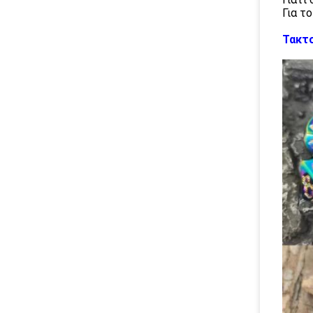
Για τ
Τακτο