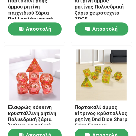
Πορτοκαλί ροής
Κίτρινη άμμος
άμμου ρητίνη
ρητίνης Πολυεδρική
παιχνιδιού ζάρια
ζάρια χειροτεχνία
Σχετικά με εμάς
Πολλαπλές νουντλ
7PCS
Πίνακα παιχνίδι ζάρια
Αποστολή
Αποστολή
σύνολο
Γύρος εργοστασίων
ερώτησης
ερώτησης
Ποιοτικός έλεγχος
επαφή
Νέα
Ελαφρώς κόκκινη
Πορτοκαλί άμμος
κρυστάλλινη ρητίνη
κίτρινος κρύσταλλος
Ζητήστε ένα απόσπασμα
Πολυεδρική ζάρια
ρητίνη Dnd Dice Sharp
Άχθονη, μη τοξική
Edge Fantasy
RPG χωρίζει σε τετράγωνα το σύνολο
Αποστολή
Αποστολή