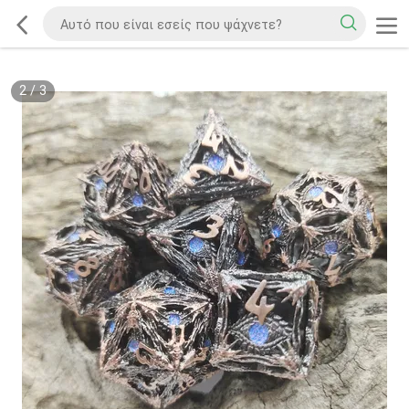
2
/
3