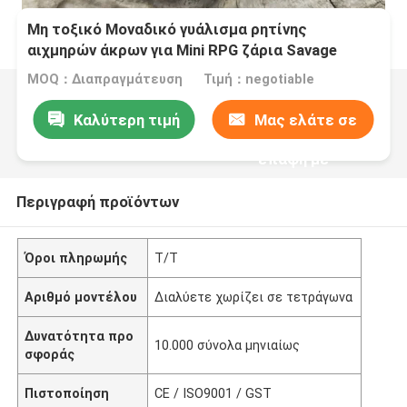
Μη τοξικό Μοναδικό γυάλισμα ρητίνης
αιχμηρών άκρων για Mini RPG ζάρια Savage
World
MOQ：Διαπραγμάτευση
Τιμή：negotiable
Καλύτερη τιμή
Μας ελάτε σε
επαφή με
Περιγραφή προϊόντων
Όροι πληρωμής
T/T
Αριθμό μοντέλου
Διαλύετε χωρίζει σε τετράγωνα
Δυνατότητα προ
10.000 σύνολα μηνιαίως
σφοράς
Πιστοποίηση
CE / ISO9001 / GST