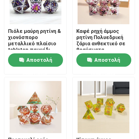
Πιόλε μαύρη ρητίνη &
Καφέ ρηχή άμμος
χιονόσπορο
ρητίνη Πολυεδρική
μεταλλικό πλαίσιο
ζάρια ανθεκτικό σε
tabletop παιχνίδι
θραύσματα
ρόλων ειδικό
Αποστολή
Αποστολή
πολυμερές ζάρια
σύνολο
ερώτησης
ερώτησης
Αρχική Σελίδα
Προϊόντα
Βίντεο